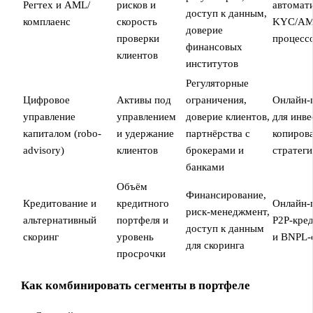
Регтех и AML/
рисков и
автомат
доступ к данным,
комплаенс
скорость
KYC/A
доверие
проверки
процесс
финансовых
клиентов
институтов
Регуляторные
Цифровое
Активы под
ограничения,
Онлайн‑
управление
управлением
доверие клиентов,
для инве
капиталом (robo-
и удержание
партнёрства с
копиров
advisory)
клиентов
брокерами и
стратег
банками
Объём
Финансирование,
Кредитование и
кредитного
Онлайн‑
риск‑менеджмент,
альтернативный
портфеля и
P2P‑кре
доступ к данным
скоринг
уровень
и BNPL‑
для скоринга
просрочки
Как комбинировать сегменты в портфеле