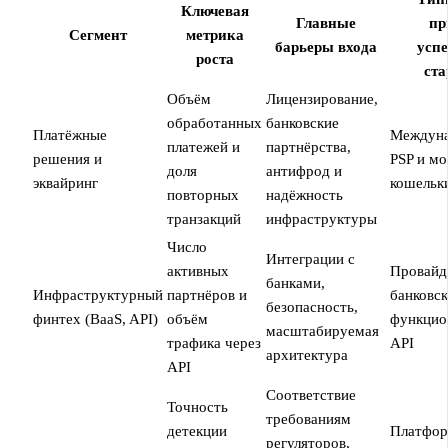
Ключевая
Главные
пр
Сегмент
метрика
барьеры входа
усп
роста
ста
Объём
Лицензирование,
обработанных
банковские
Платёжные
Междун
платежей и
партнёрства,
решения и
PSP и м
доля
антифрод и
эквайринг
кошельк
повторных
надёжность
транзакций
инфраструктуры
Число
Интеграции с
активных
Провайд
банками,
Инфраструктурный
партнёров и
банковск
безопасность,
финтех (BaaS, API)
объём
функцио
масштабируемая
трафика через
API
архитектура
API
Соответствие
Точность
требованиям
детекции
Платфо
регуляторов,