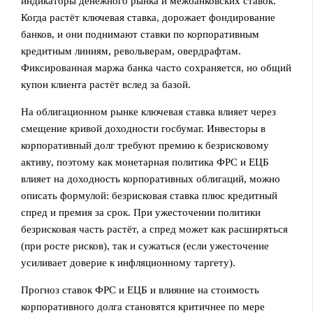
индикаторы денежного рынка и межбанковских ставок.
Когда растёт ключевая ставка, дорожает фондирование
банков, и они поднимают ставки по корпоративным
кредитным линиям, револьверам, овердрафтам.
Фиксированная маржа банка часто сохраняется, но общий
купон клиента растёт вслед за базой.
На облигационном рынке ключевая ставка влияет через
смещение кривой доходности госбумаг. Инвесторы в
корпоративный долг требуют премию к безрисковому
активу, поэтому как монетарная политика ФРС и ЕЦБ
влияет на доходность корпоративных облигаций, можно
описать формулой: безрисковая ставка плюс кредитный
спред и премия за срок. При ужесточении политики
безрисковая часть растёт, а спред может как расширяться
(при росте рисков), так и сужаться (если ужесточение
усиливает доверие к инфляционному таргету).
Прогноз ставок ФРС и ЕЦБ и влияние на стоимость
корпоративного долга становятся критичнее по мере