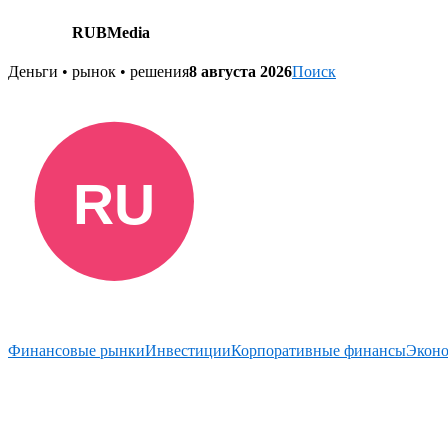
RUBMedia
Skip
Деньги • рынок • решения
8 августа 2026
Поиск
to
content
Финансовые рынки
Инвестиции
Корпоративные финансы
Экон