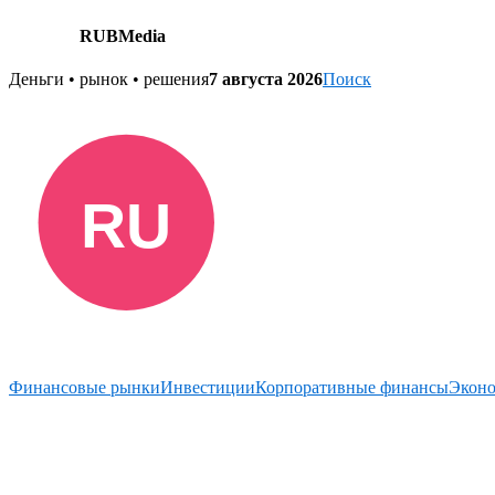
RUBMedia
Skip
Деньги • рынок • решения
7 августа 2026
Поиск
to
content
Финансовые рынки
Инвестиции
Корпоративные финансы
Экон