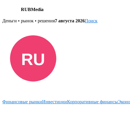
RUBMedia
Skip
Деньги • рынок • решения
7 августа 2026
Поиск
to
content
Финансовые рынки
Инвестиции
Корпоративные финансы
Экон